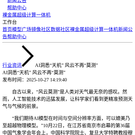
新闻公告
帮助中心
裸金属
超级计算
一体机
工作台
首页
模型广场
镜像社区
数据社区
裸金属
超级计算
一体机
新闻公
告
帮助中心
行业资讯
AI洞悉“天机” 风云不再“莫测”
AI洞悉“天机” 风云不再“莫测”
发布时间：
2025-10-27 14:19:40
自古以来，“风云莫测”是人类对天气最无奈的感叹。然
而，人工智能技术的迅猛发展，让科学家们看到更精准预测天
气与气候的前景。
“我们期待AI模型在时间与空间分辨率方面，可以媲美乃
至超越物理模型。”10月22日，在江苏省南京市启幕的第36届
中国气象学会年会上，中国科学院院士、复旦大学特聘教授穆