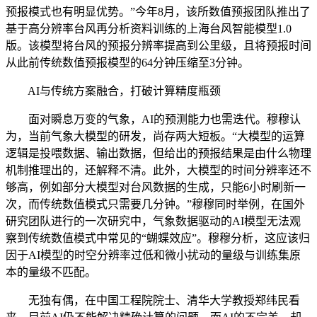
预报模式也有明显优势。”今年8月，该所数值预报团队推出了
基于高分辨率台风再分析资料训练的上海台风智能模型1.0
版。该模型将台风的预报分辨率提高到公里级，且将预报时间
从此前传统数值预报模型的64分钟压缩至3分钟。
AI与传统方案融合，打破计算精度瓶颈
面对瞬息万变的气象，AI的预测能力也需迭代。穆穆认
为，当前气象大模型的研发，尚存两大短板。“大模型的运算
逻辑是投喂数据、输出数据，但给出的预报结果是由什么物理
机制推理出的，还解释不清。此外，大模型的时间分辨率还不
够高，例如部分大模型对台风数据的生成，只能6小时刷新一
次，而传统数值模式只需要几分钟。”穆穆同时举例，在国外
研究团队进行的一次研究中，气象数据驱动的AI模型无法观
察到传统数值模式中常见的“蝴蝶效应”。穆穆分析，这应该归
因于AI模型的时空分辨率过低和微小扰动的量级与训练集原
本的量级不匹配。
无独有偶，在中国工程院院士、清华大学教授郑纬民看