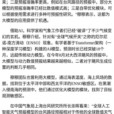
来；二是预报准确率更高，例如在台风路径的预报中，部分大
模型的预报准确率已经比数值模式高；三是自带优化模块，可
以根据使用需求进行多种可预报性研究。”穆穆表示，这都为
大模型的应用提供了机遇。
借助AI，科学家和气象工作者们已经“破译”了不少气候变
幻的玄机。穆穆介绍，针对有“全球气候开关”之称的厄尔尼
诺-南方涛动（ENSO）现象，有学者基于Transformer架构（一
种深度学习模型）构建的AI模型，预测时长已经突破18个
月，远超传统动力模型。在今年8月对大西洋飓风的预报中，
大模型与动力数值预报结果越来越相似，二者对于飓风生成位
置的判断几乎相同。
穆穆团队也曾利用大模型，通过海表温度、海上风场的数
据，找到位于太平洋中部和西太平洋的ENSO敏感区。在黑潮
入侵南海的预测中，他们通过优化大模型的模块，找到了目标
观测敏感区。
在中国气象局上海台风研究所所长余晖看来：“全球人工
智能天气预报模型的台风路径预报相对于传统的全球数值天气