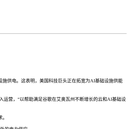
设施供电。这表明，美国科技巨头正在拓宽为AI基础设施供能
入运营，“以帮助满足谷歌在艾奥瓦州不断增长的云和AI基础设
求。