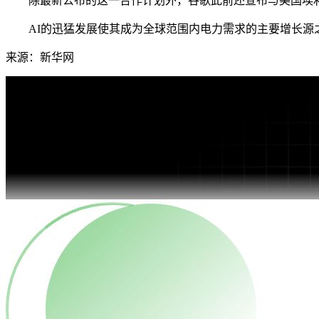
除最新公布的这一合作计划外，谷歌此前还宣布与美国埃利
AI的迅猛发展使其成为全球范围内电力需求的主要增长源之一
来源：新华网