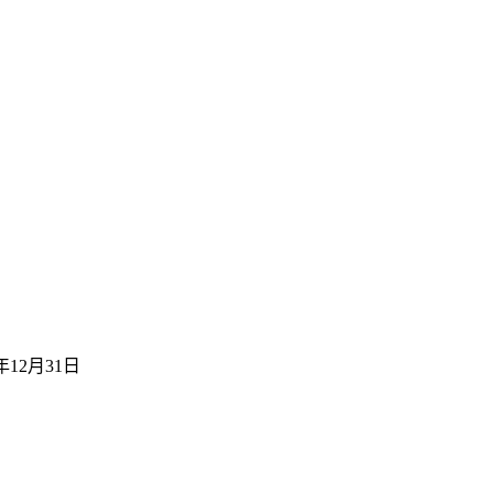
年12月31
日