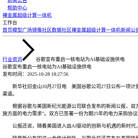
新闻公告
帮助中心
裸金属
超级计算
一体机
工作台
首页
模型广场
镜像社区
数据社区
裸金属
超级计算
一体机
新闻公
行业资讯
谷歌宣布重启一核电站为AI基础设施供电
谷歌宣布重启一核电站为AI基础设施供电
发布时间：
2025-10-28 18:27:56
新华社旧金山10月27日电 美国谷歌公司27日公布一项计
渠道。
根据谷歌与美国新纪元能源公司联合发布的新闻公报，双方宣布
施方面的电力需求”。双方已签署一份为期25年的电力采购协议
公报还说，随着美国进入由AI驱动的创新与机遇的新时代