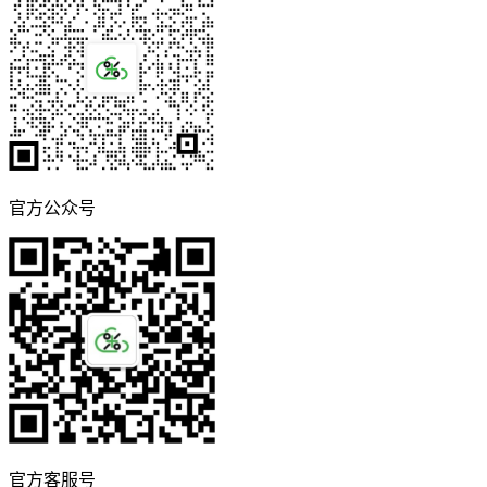
官方公众号
官方客服号