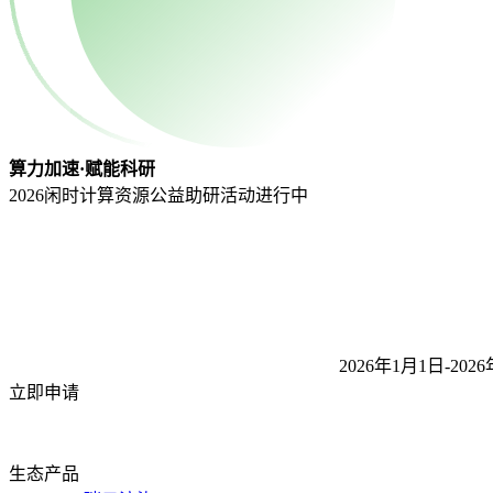
算力加速·赋能科研
2026闲时计算资源公益助研活动
进行中
2026年1月1日-2026
立即申请
生态产品