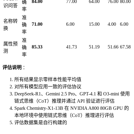
84.00
77.00
64.00
76.00
80.00
确
识问答
率
准
名称转
71.00
6.00
15.00
4.00
6.00
确
换
率
准
属性预
85.33
41.73
51.19
51.66
67.58
确
测
率
评估说明
：
所有结果显示零样本性能平均值
对所有模型应用一致的评估协议
DeepSeek-R1、Gemini 2.5 Pro、GPT-4.1 和 O3-mini 使用
链式思维（CoT）推理并通过 API 验证进行评估
Spark Chemistry-X1-13B 在 NVIDIA A800 80GB GPU 的
本地环境中使用链式思维（CoT）推理进行评估
评估数据集是自行构建的