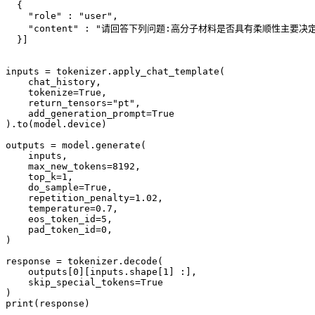
  {

"role"
 : 
"user"
,

"content"
 : 
"请回答下列问题:高分子材料是否具有柔顺性主要决定于
  }]

inputs = tokenizer.apply_chat_template(

    chat_history,

    tokenize=
True
,

    return_tensors=
"pt"
,

    add_generation_prompt=
True
).to(model.device)

outputs = model.generate(

    inputs,

    max_new_tokens=
8192
,

    top_k=
1
,

    do_sample=
True
,

    repetition_penalty=
1.02
,

    temperature=
0.7
,

    eos_token_id=
5
,

    pad_token_id=
0
,

)

response = tokenizer.decode(

    outputs[
0
][inputs.shape[
1
] :],

    skip_special_tokens=
True
print