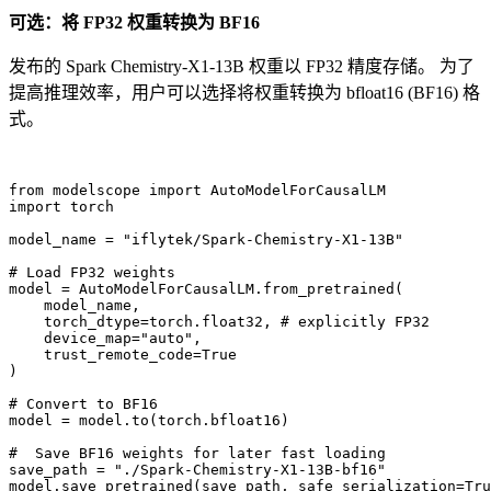
可选：将 FP32 权重转换为 BF16
发布的 Spark Chemistry-X1-13B 权重以 FP32 精度存储。 为了
提高推理效率，用户可以选择将权重转换为 bfloat16 (BF16) 格
式。
from
 modelscope 
import
import
 torch

model_name = 
"iflytek/Spark-Chemistry-X1-13B"
# Load FP32 weights
model = AutoModelForCausalLM.from_pretrained(

    model_name,

    torch_dtype=torch.float32, 
# explicitly FP32
    device_map=
"auto"
,

    trust_remote_code=
True
)

# Convert to BF16
model = model.to(torch.bfloat16)

#  Save BF16 weights for later fast loading
save_path = 
"./Spark-Chemistry-X1-13B-bf16"
model.save_pretrained(save_path, safe_serialization=
Tru