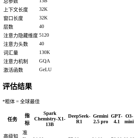
13B
总参数
32K
上下文长度
32K
窗口长度
40
层数
5120
注意力隐藏维度
40
注意力头数
130K
词汇量
GQA
注意力机制
GeLU
激活函数
评估结果
*粗体 = 全球最佳
Spark
指
DeepSeek-
Gemini
GPT-
O3-
Chemistry-X1-
任务
R1
2.5 pro
4.1
mini
标
13B
准
高级知