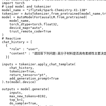
import
torch
# Load model and tokenizer
model_name
 = 
"iflytek/Spark-Chemistry-X1-13B"
tokenizer
 = 
AutoTokenizer.from_pretrained(model_name,tr
model
 = 
AutoModelForCausalLM.from_pretrained(
model_name,
torch_dtype
=
torch.float32,
device_map
=
"auto",
trust_remote_code
=
True
)
# Reactive
chat_history
 = 
[
{
"role"
 : 
"user",
"content"
 : 
"请回答下列问题:高分子材料是否具有柔顺性主要决定于
}]
inputs
 = 
tokenizer.apply_chat_template(
chat_history,
tokenize
=
True,
return_tensors
=
"pt",
add_generation_prompt
=
True
).to(model.device)
outputs
 = 
model.generate(
inputs,
max_new_tokens
=
8192,
top_k
=
1,
do_sample
=
True,