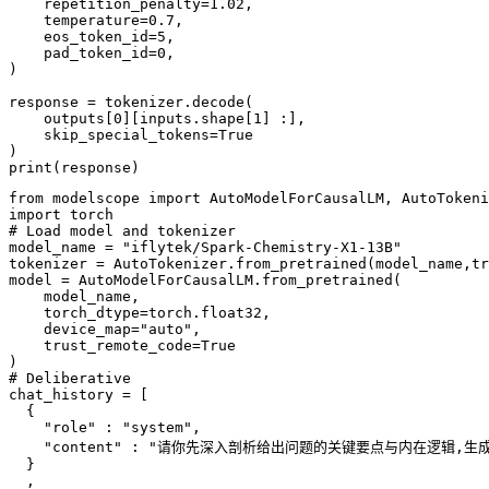
repetition_penalty
=
1.02,
temperature
=
0.7,
eos_token_id
=
5,
pad_token_id
=
0,
)
response
 = 
tokenizer.decode(
outputs[0][inputs.shape[1]
 :
],
skip_special_tokens
=
True
)
print(response)
from
 modelscope 
import
import
# Load model and tokenizer
model_name = 
"iflytek/Spark-Chemistry-X1-13B"
tokenizer = AutoTokenizer.from_pretrained(model_name,tr
model = AutoModelForCausalLM.from_pretrained(

    model_name,

    torch_dtype=torch.float32,

    device_map=
"auto"
,

    trust_remote_code=
True
# Deliberative
chat_history = [

  {

"role"
 : 
"system"
,

"content"
 : 
"请你先深入剖析给出问题的关键要点与内在逻辑,生成思考
  }

  ,
