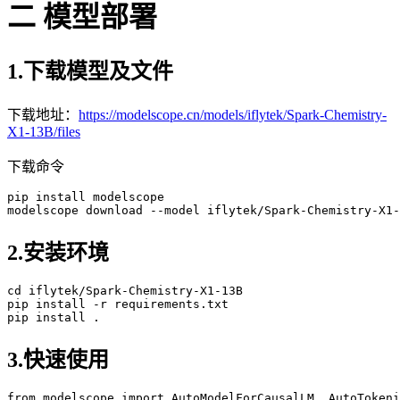
二 模型部署
1.下载模型及文件
下载地址：
https://modelscope.cn/models/iflytek/Spark-Chemistry-
X1-13B/files
下载命令
pip
modelscope
 download --model iflytek/Spark-Chemistry-X
1
-
2.安装环境
cd
 iflytek/Spark-Chemistry-X
1
-
13
pip
pip
3.快速使用
from
modelscope import AutoModelForCausalLM, AutoTokeni