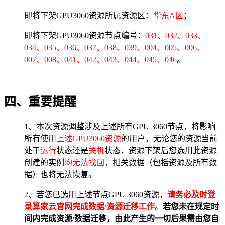
即将下架GPU3060资源所属资源区：
华东A区
；
即将下架GPU3060资源节点编号：
031、032、033、
034、035、036、037、038、039、004、005、006、
007、008、041、042、043、044、045、046
。
四、重要提醒
1、本次资源调整涉及上述所有GPU 3060节点，将影响
所有使用
上述GPU3060资源
的用户，无论您的资源当前
处于
运行
状态还是
关机
状态，资源下架后您选用此资源
创建的实例
均无法找回
，相关数据（包括资源及所有数
据）也将无法恢复。
2、若您已选用上述节点GPU 3060资源，
请务必及时登
录算家云官网完成数据/资源迁移工作
。
若您
未在规定时
间内完成资源/数据迁移，由此产生的一切后果需由您自