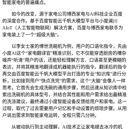
智能家电的普遍痛点。
如今的改变，源于家电公司博西家电与AI科技企业百度
的深度合作。基于百度智能云千帆大模型平台与小度澜川
AIoT（人工智能物联网）解决方案，百度与博西家电联手为
家电装上了一个“超级大脑”。
以李女士家的博世洗碗机为例，用户的口语化指令，先由
小度AI这个“家电翻译官”精准识别，它不仅能穿透厨房的嘈杂
噪声“听清”用户的话，还能轻松理解方言、口语甚至更模糊的
表达，并将其精准地翻译成机器能执行的指令。翻译后的指令
再交由百度智能云千帆大模型平台打造的专业“知识库”进行分
析，比如接到用户“快点洗完”的需求，这个“大脑”会像人一样
思考。它首先会生成洗碗的通用步骤，然后迅速从知识库中检
索出洗碗机的具体型号，并结合其性能和用户需求给出最精准
的洗涤建议，最终通过小度智能设备反馈给用户和家电。这一
过程，取代了过去需要用户记忆和手动设置的烦琐步骤。从用
户说出需求到智能家电运转，全程只需几分钟。
从被动执行到主动理解，AI技术正让家电褪去冰冷的机