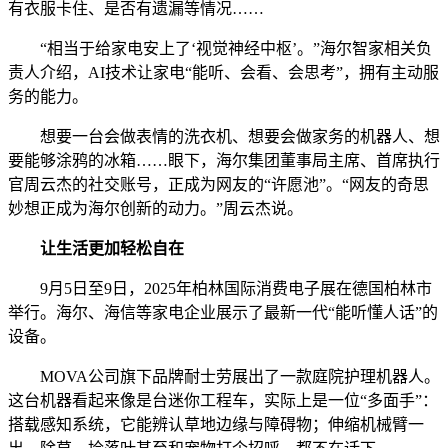
有衣服卡住、是否有遗漏等情况……
“相当于给家电安上了‘视觉神经中枢’。”海尔智家相关负
责人介绍，AI技术让家电“能听、会看、会思考”，拥有主动服
务的能力。
想要一台会做表情的洗衣机、想要会做家务的机器人、想
要能够涂鸦的冰箱……眼下，海尔集团董事局主席、首席执行
官周云杰的社交账号，正成为网友的“许愿池”。“网友的奇思
妙想正成为海尔创新的动力。”周云杰说。
让生活更加轻松自在
9月5日至9日，2025年柏林国际消费电子展在德国柏林市
举行。海尔、海信等家电企业展示了最新一代“能听懂人话”的
设备。
MOVA公司旗下品牌耐士劳展出了一款庭院护理机器人。
这台机器看起来像是台迷你工程车，实际上是一位“多面手”：
搭载感知系统，它能辨认草地边缘与障碍物；伸缩机械臂一