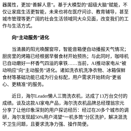
器属性，更加“善解人意”。基于大模型的“超级大脑”赋能，不
仅让家庭生活更智能，未来也将在医疗问诊、教育辅导，甚至
城市管理等更广阔的社会生活领域同大众见面，改变我们的工
作与生活方式。
向“主动服务”进化
当清晨的阳光唤醒窗帘，智能音箱便自动播报天气情况；
厨房里的烤箱已经根据早餐食材开始预热；与此同时，咖啡机
已自动磨好一杯香气四溢的拿铁……当前，AI推动家电从“被
动响应”向“主动服务”进化。诸如洗衣机洗净衣物、冰箱保鲜
食材等基础功能已成为行业标配，用户需求开始转向“更省
心、更精准”的服务。
近日，海尔Leader懒人三筒洗衣机，达成了13万台交付的
成绩。谈及这款AI家电产品，海尔洗衣机品牌总经理翁宗元
分享了让他印象深刻的用户探访经历：经过在20多个城市的调
研，海尔发现超50%用户渴望“一机多筒”分区洗护，解决混洗
不卫生问题，且要求洗净力强、操作简便。