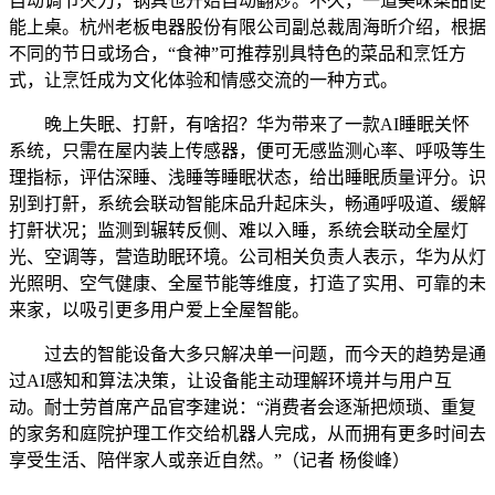
自动调节火力，锅具也开始自动翻炒。不久，一道美味菜品便
能上桌。杭州老板电器股份有限公司副总裁周海昕介绍，根据
不同的节日或场合，“食神”可推荐别具特色的菜品和烹饪方
式，让烹饪成为文化体验和情感交流的一种方式。
晚上失眠、打鼾，有啥招？华为带来了一款AI睡眠关怀
系统，只需在屋内装上传感器，便可无感监测心率、呼吸等生
理指标，评估深睡、浅睡等睡眠状态，给出睡眠质量评分。识
别到打鼾，系统会联动智能床品升起床头，畅通呼吸道、缓解
打鼾状况；监测到辗转反侧、难以入睡，系统会联动全屋灯
光、空调等，营造助眠环境。公司相关负责人表示，华为从灯
光照明、空气健康、全屋节能等维度，打造了实用、可靠的未
来家，以吸引更多用户爱上全屋智能。
过去的智能设备大多只解决单一问题，而今天的趋势是通
过AI感知和算法决策，让设备能主动理解环境并与用户互
动。耐士劳首席产品官李建说：“消费者会逐渐把烦琐、重复
的家务和庭院护理工作交给机器人完成，从而拥有更多时间去
享受生活、陪伴家人或亲近自然。”（记者 杨俊峰）