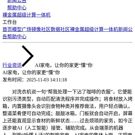
新闻公告
帮助中心
裸金属
超级计算
一体机
工作台
首页
模型广场
镜像社区
数据社区
裸金属
超级计算
一体机
新闻公
告
帮助中心
行业资讯
AI家电，让你的家更“懂”你
AI家电，让你的家更“懂”你
发布时间：
2025-11-03 14:11:18
对洗衣机说一句“帮我处理一下沾了咖啡的衣服”，它便能
识别污渍类型，自动匹配清洗程序并完成操作；将食材放入烤
箱，内置摄像头会识别食物种类并推荐做法，用户轻点确认，
整道菜肴便可自动完成；敲敲冰箱，门板就会自动开启，屏幕
上还能直观显示食材的新鲜状态……过去烦琐的家务，如今正
逐步被AI（人工智能）接管、辅助完成。从会端茶的机器