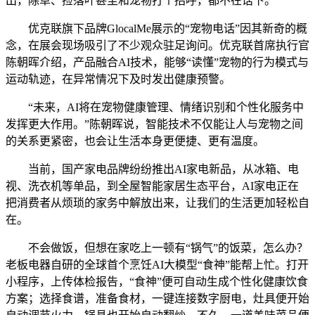
出，除草、捡落叶甚至和宠物打个招呼，都不在话下。
优克联旗下品牌GlocalMe展示的“宠物电话”因其新奇的概
念，在展会现场吸引了不少观众驻足询问。优克联首席执行官
陈朝晖介绍，产品融合AI技术，能够“读懂”宠物的行为模式与
运动轨迹，在异常情况下及时发出健康预警。
“未来，AI将在宠物健康管理、情绪识别和个性化服务中
发挥更大作用。”陈朝晖说，智能技术不仅能让人与宠物之间
的关系更紧密，也会让生活本身更便捷、更有温度。
当前，国产家电品牌纷纷推出AI家电新品，从冰箱、电
视、洗衣机等单品，到全屋智能家居生态平台，AI家电正在
把消费者从烦琐的家务中解放出来，让我们的生活更加轻松自
在。
不会做饭，但想在家吃上一顿有“锅气”的饭菜，怎么办？
老板电器自研的全球首个烹饪AI大模型“食神”能帮上忙。打开
小程序，上传体检报告，“食神”便可自动生成个性化健康饮食
方案；选择食谱，准备食材，一键连接数字厨电，灶具便开始