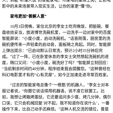
人，到能“听懂人话”的智能家电，AI家电的集体上岗，正把电
影中的未来场景带入现实生活，让你的家更“懂”你。
家电更加“善解人意”
10月3日傍晚，家住北京的李女士吃完晚饭，把脏碗、餐
盘收拾妥当，放进博世洗碗机里，一边洗手一边对家中的百度
智能屏说：“小度小度，启动洗碗机。”话音刚落，厨房里的洗
碗机便传来一声轻柔的启动音，面板随之亮起。同时，智能屏
上弹出提示：“已启动默认日常洗，预计2小时35分钟后完
成。”过了一阵，已在卧室休息的李女士突然想起洗碗机的进
度，随口又问：“小度小度，碗洗好了吗？”智能屏立刻回应：
“当前剩余时间约40分钟，程序结束我会提醒您。”这种曾经在
科幻电影里才有的“心有灵犀”，如今正加速走进寻常百姓家。
“过去的智能家电总像个‘一根筋’的机器人，”李女士对本
报记者说，“你跟它说话得用机器语，说不准它就罢工。比
如，我想让烤箱烤蛋挞，它还要追问多少度、烤几分钟，偶尔
口误，它只会机械回复‘对不起，我不知道你在说什么’，一番
操作下来，比自己动手还麻烦。”这种人机交流的错位，曾是