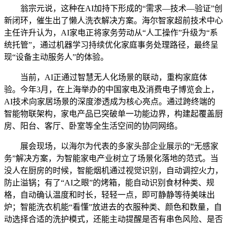
翁宗元说，这种在AI加持下形成的“需求—技术—验证”创
新闭环，催生出了懒人洗衣解决方案。海尔智家超前技术中心
主任许升认为，AI家电正将家务劳动从“人工操作”升级为“系
统托管”，通过机器学习持续优化家庭事务处理路径，最终呈
现“设备主动服务人”的体验。
当前，AI正通过智慧无人化场景的联动，重构家庭体
验。今年3月，在上海举办的中国家电及消费电子博览会上，
AI技术向家居场景的深度渗透成为核心亮点。通过跨终端的
智能物联架构，家电产品已突破单一功能边界，构建起覆盖厨
房、阳台、客厅、卧室等全生活空间的协同网络。
展会现场，以海尔为代表的多家头部企业展示的“无感家
务”解决方案，为智能家电产业树立了场景化落地的范式。当
没人在厨房的时候，智能烟机通过视觉识别，自动调控火力，
防止溢锅；有了“AI之眼”的烤箱，能自动识别食材种类、规
格，自动确认温度和时长，轻轻一点，即可静静等待美味出
炉；智能洗衣机能“看懂”放进去的衣服种类、颜色和数量，自
动选择合适的洗护模式，还能主动提醒是否有串色风险、是否