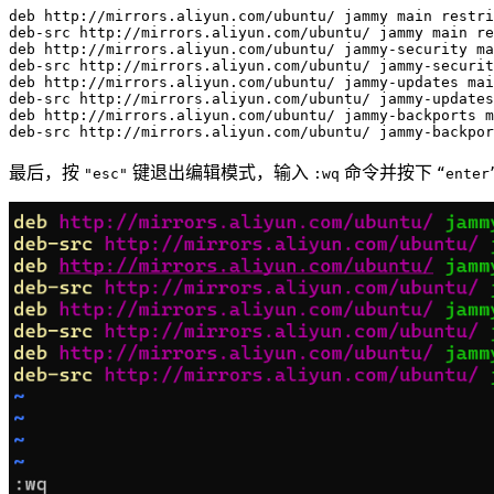
deb
 http://mirrors.aliyun.com/ubuntu/ jammy main restri
deb-src http://mirrors.aliyun.com/ubuntu/ jammy main re
deb http://mirrors.aliyun.com/ubuntu/ jammy-security ma
deb-src http://mirrors.aliyun.com/ubuntu/ jammy-securit
deb http://mirrors.aliyun.com/ubuntu/ jammy-updates mai
deb-src http://mirrors.aliyun.com/ubuntu/ jammy-updates
deb http://mirrors.aliyun.com/ubuntu/ jammy-backports m
最后，按
键退出编辑模式，输入
命令并按下
"esc"
:wq
“enter