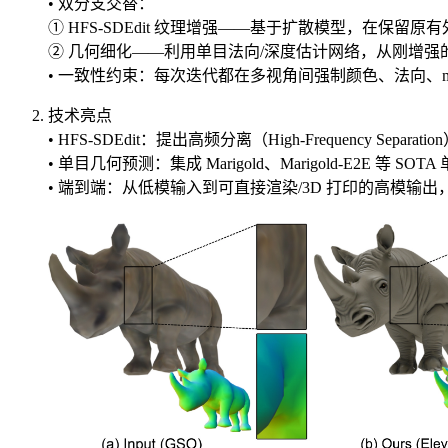
• 双分支交替：
① HFS-SDEdit 纹理增强——基于扩散模型，在保留
② 几何细化——利用单目法向/深度估计网络，从刚增强
• 一致性约束：每次迭代都在多视角间强制颜色、法向、ma
技术亮点
• HFS-SDEdit：提出高频分离（High-Frequenc
• 单目几何预测：集成 Marigold、Marigold-E2E
• 端到端：从低模输入到可直接渲染/3D 打印的高模输出，全