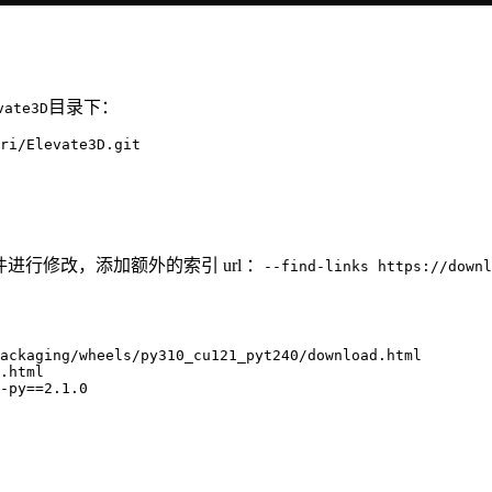
目录下：
vate3D
ri/Elevate3D.git

进行修改，添加额外的索引 url ：
--find-links https://downl
ackaging/wheels/py310_cu121_pyt240/download.html

.html

-py==2.1.0
