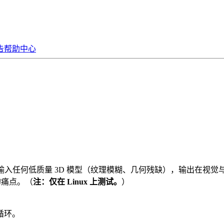
告
帮助中心
样”框架：输入任何低质量 3D 模型（纹理模糊、几何残缺），输出在
的痛点。（
注：仅在 Linux 上测试。
）
”循环。