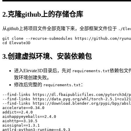
2.克隆github上的存储仓库
从github上将项目文件全部克隆下来，全部框架文件位于
./Ele
git
 clone --recurse-submodules https://github.com/ryunu
3.创建虚拟环境、安装依赖包
进入Elevate3D目录后，先对
依赖包文件
requirements.txt
致环境创建失败。
修改后完整的
：
requirements.txt
--find-links https://dl.fbaipublicfiles.com/pytorch3d/p
--find-links https://data.pyg.org/whl/torch-2.5.1+cu121
--find-links https://download.blender.org/pypi/bpy/absl
accelerate==0.34.0

addict==2.4.0

aiohappyeyeballs==2.4.0

aiohttp==3.10.5

aiosignal==1.3.1

antlr4-python3-runtime==4.9.3
