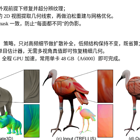
原有外观前提下修复并超分辨纹理；
的 2D 视图提取几何线索，再做泊松重建与网格优化。
sk 一致，防止“每面都不同”的伪影。
y Separation）策略，只对高频细节做扩散补全，低频结构保持不变，既
 等 SOTA 单目估计器，无需多视角真值即可恢复精细几何。
程 GPU 加速，常用单卡 48 GB（A6000）即可完成。