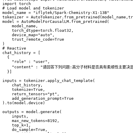
import
torch
# Load model and tokenizer
model_name
 = 
"iflytek/Spark-Chemistry-X1-13B"
tokenizer
 = 
AutoTokenizer.from_pretrained(model_name,tr
model
 = 
AutoModelForCausalLM.from_pretrained(
model_name,
torch_dtype
=
torch.float32,
device_map
=
"auto",
trust_remote_code
=
True
)
# Reactive
chat_history
 = 
[
{
"role"
 : 
"user",
"content"
 : 
"请回答下列问题:高分子材料是否具有柔顺性主要决定于
}]
inputs
 = 
tokenizer.apply_chat_template(
chat_history,
tokenize
=
True,
return_tensors
=
"pt",
add_generation_prompt
=
True
).to(model.device)
outputs
 = 
model.generate(
inputs,
max_new_tokens
=
8192,
top_k
=
1,
do_sample
=
True,