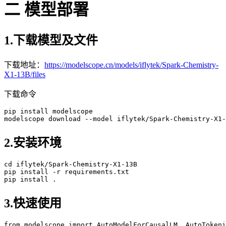
二 模型部署
1.下载模型及文件
下载地址：
https://modelscope.cn/models/iflytek/Spark-Chemistry-
X1-13B/files
下载命令
pip
modelscope
 download --model iflytek/Spark-Chemistry-X
1
-
2.安装环境
cd
 iflytek/Spark-Chemistry-X
1
-
13
pip
pip
3.快速使用
from
modelscope import AutoModelForCausalLM, AutoTokeni