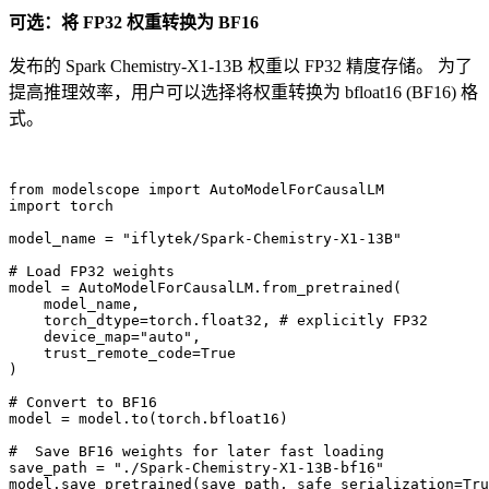
可选：将 FP32 权重转换为 BF16
发布的 Spark Chemistry-X1-13B 权重以 FP32 精度存储。 为了
提高推理效率，用户可以选择将权重转换为 bfloat16 (BF16) 格
式。
from
 modelscope 
import
import
 torch

model_name = 
"iflytek/Spark-Chemistry-X1-13B"
# Load FP32 weights
model = AutoModelForCausalLM.from_pretrained(

    model_name,

    torch_dtype=torch.float32, 
# explicitly FP32
    device_map=
"auto"
,

    trust_remote_code=
True
)

# Convert to BF16
model = model.to(torch.bfloat16)

#  Save BF16 weights for later fast loading
save_path = 
"./Spark-Chemistry-X1-13B-bf16"
model.save_pretrained(save_path, safe_serialization=
Tru