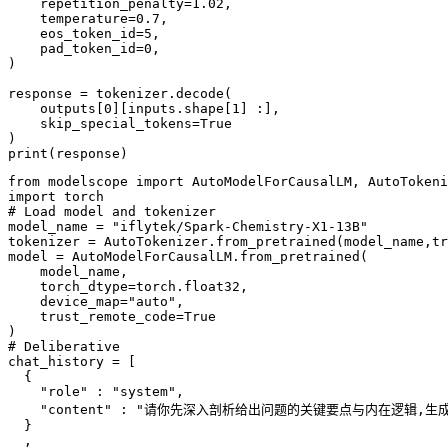
repetition_penalty
=
1.02,
temperature
=
0.7,
eos_token_id
=
5,
pad_token_id
=
0,
)
response
 = 
tokenizer.decode(
outputs[0][inputs.shape[1]
 :
],
skip_special_tokens
=
True
)
print(response)
from
 modelscope 
import
import
# Load model and tokenizer
model_name = 
"iflytek/Spark-Chemistry-X1-13B"
tokenizer = AutoTokenizer.from_pretrained(model_name,tr
model = AutoModelForCausalLM.from_pretrained(

    model_name,

    torch_dtype=torch.float32,

    device_map=
"auto"
,

    trust_remote_code=
True
# Deliberative
chat_history = [

  {

"role"
 : 
"system"
,

"content"
 : 
"请你先深入剖析给出问题的关键要点与内在逻辑,生成思考
  }

  ,
