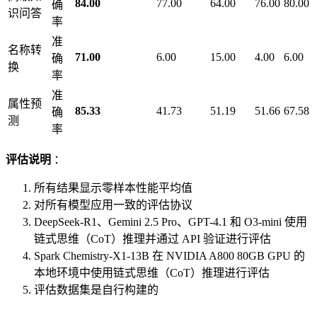
84.00
77.00
64.00
76.00
80.00
确
识问答
率
准
名称转
71.00
6.00
15.00
4.00
6.00
确
换
率
准
属性预
85.33
41.73
51.19
51.66
67.58
确
测
率
评估说明
：
所有结果显示零样本性能平均值
对所有模型应用一致的评估协议
DeepSeek-R1、Gemini 2.5 Pro、GPT-4.1 和 O3-mini 使用
链式思维（CoT）推理并通过 API 验证进行评估
Spark Chemistry-X1-13B 在 NVIDIA A800 80GB GPU 的
本地环境中使用链式思维（CoT）推理进行评估
评估数据集是自行构建的