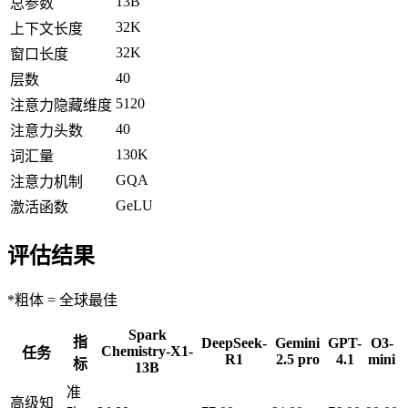
13B
总参数
32K
上下文长度
32K
窗口长度
40
层数
5120
注意力隐藏维度
40
注意力头数
130K
词汇量
GQA
注意力机制
GeLU
激活函数
评估结果
*粗体 = 全球最佳
Spark
指
DeepSeek-
Gemini
GPT-
O3-
Chemistry-X1-
任务
R1
2.5 pro
4.1
mini
标
13B
准
高级知