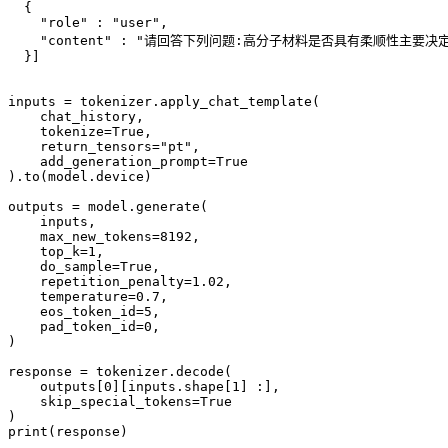
  {

"role"
 : 
"user"
,

"content"
 : 
"请回答下列问题:高分子材料是否具有柔顺性主要决定于
  }]

inputs = tokenizer.apply_chat_template(

    chat_history,

    tokenize=
True
,

    return_tensors=
"pt"
,

    add_generation_prompt=
True
).to(model.device)

outputs = model.generate(

    inputs,

    max_new_tokens=
8192
,

    top_k=
1
,

    do_sample=
True
,

    repetition_penalty=
1.02
,

    temperature=
0.7
,

    eos_token_id=
5
,

    pad_token_id=
0
,

)

response = tokenizer.decode(

    outputs[
0
][inputs.shape[
1
] :],

    skip_special_tokens=
True
print