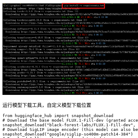
运行模型下载工具，自定义模型下载位置
from
 huggingface_hub 
import
# Download the base model FLUX.1-Fill-dev (granted acce
snapshot_download(
"black-forest-labs/FLUX.1-Fill-dev"
, 
# Download SigLIP image encoder (this model can also be
snapshot_download(
"google/siglip-so400m-patch14-384"