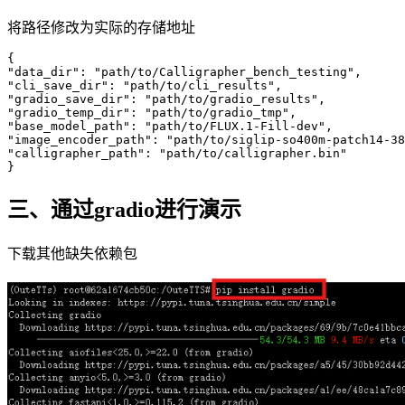
将路径修改为实际的存储地址
"data_dir"
: 
"path/to/Calligrapher_bench_testing"
"cli_save_dir"
: 
"path/to/cli_results"
"gradio_save_dir"
: 
"path/to/gradio_results"
"gradio_temp_dir"
: 
"path/to/gradio_tmp"
"base_model_path"
: 
"path/to/FLUX.1-Fill-dev"
"image_encoder_path"
: 
"path/to/siglip-so400m-patch14-38
"calligrapher_path"
: 
"path/to/calligrapher.bin"
三、通过gradio进行演示
下载其他缺失依赖包