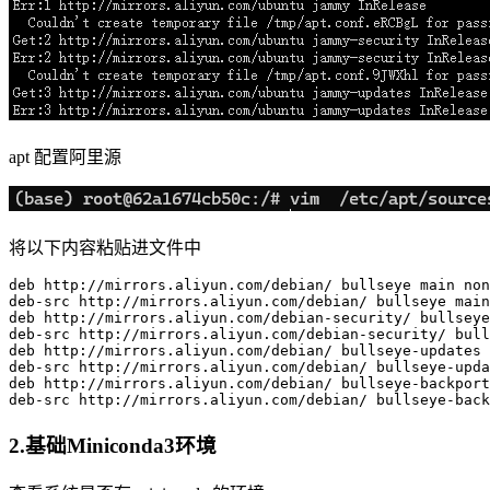
apt 配置阿里源
将以下内容粘贴进文件中
deb http://mirrors.aliyun.com/debian/ bullseye main non
deb-src http://mirrors.aliyun.com/debian/ bullseye main
deb http://mirrors.aliyun.com/debian-security/ bullseye
deb-src http://mirrors.aliyun.com/debian-security/ bull
deb http://mirrors.aliyun.com/debian/ bullseye-updates 
deb-src http://mirrors.aliyun.com/debian/ bullseye-upda
deb http://mirrors.aliyun.com/debian/ bullseye-backport
2.基础Miniconda3环境