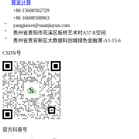
算家计算
+86 15608502729
+86 16608508963
yangjiawei@suanjiayun.com
贵州省贵阳市花溪区板桥艺术村A57 R空间
贵州省贵安新区大数据科创城绿色金融港-A1-15-6
CSDN号
官方抖音号