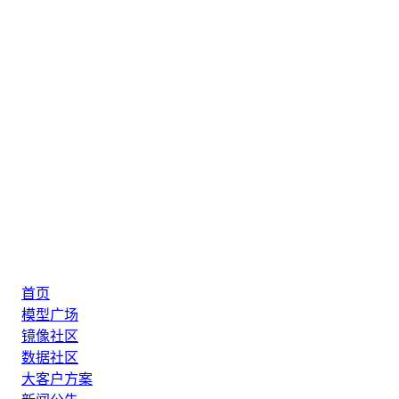
首页
模型广场
镜像社区
数据社区
大客户方案