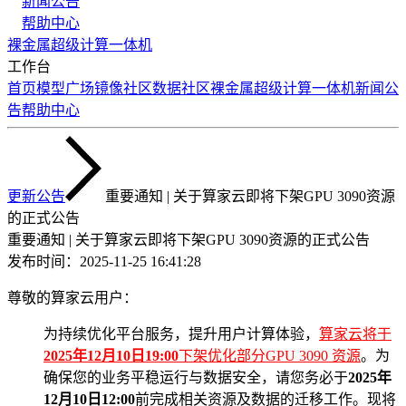
新闻公告
帮助中心
裸金属
超级计算
一体机
工作台
首页
模型广场
镜像社区
数据社区
裸金属
超级计算
一体机
新闻公
告
帮助中心
更新公告
重要通知 | 关于算家云即将下架GPU 3090资源
的正式公告
重要通知 | 关于算家云即将下架GPU 3090资源的正式公告
发布时间：
2025-11-25 16:41:28
尊敬的算家云用户：
为持续优化平台服务，提升用户计算体验，
算家云将于
2025年1
2
月
10
日1
9
:00
下架
优化部分
GPU 30
9
0
资源
。为
确保您的业务平稳运行与数据安全，请您务必于
2025年
1
2
月
10
日12:00
前完成相关资源及数据的迁移工作。现将