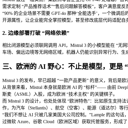
需求定制 “产品推荐话术”“售后问题解答模板”，客户满意度反而
“90% 的企业场景不需要 GPT-4o 那种‘全能选手’，一个微调后
开源属性，让企业能完全掌控模型，甚至修改底层代码适配自
2. 边缘部署打破 “网络依赖”
相比闭源模型必须联网调用 API，Mistral 3 的小模型能在 “无网环境” 下
车场、偏远边境等无网络区域，机器人仍能识别异常行为、生成实时
三、欧洲的 AI 野心：不止是模型，更是 
Mistral 3 的发布，早已超越 “一款产品更新” 的意义，背后
从背景来看，Mistral 本身就是欧洲 AI 的 “标杆”—— 由前
斯麦（ASML）入股，成为欧洲 “技术主权” 的关键棋子。
而 Mistral 3 的设计，也处处体现 “欧洲特色”：比如
作，为汽车（Stellantis）、航空（空客）、能源（道达
“我们不想让 AI 只被几家美国大公司控制。”Lample 的这句话，道出了
过微软 Azure、谷歌 Cloud（欧洲区域）获取托管服务，形成了