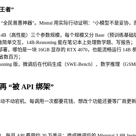
率王者”
3 小模型就是 “全民普惠神器”。Mistral 用实际行动证明：“小模型不是妥
4B（高性能）三个参数规模，每个规模又分 Base（预训练基础版）、I
上做简单交互，14B-Reasoning 能在笔记本上处理数学题、写报告；
GPU 部署，哪怕是一块 16GB 显存的 RTX 4070，也能流畅运行 
能省数百万；
-Reasoning 版，微调后在代码生成（SWE-Bench）、数学推理（
5。
 “被 API 绑架”
动宕机、每调用一次都要花钱、想改个功能还要等厂商更新。”Mistral
，每月 API 费用约 20 万美元；换成微调后的 Ministral 3-8