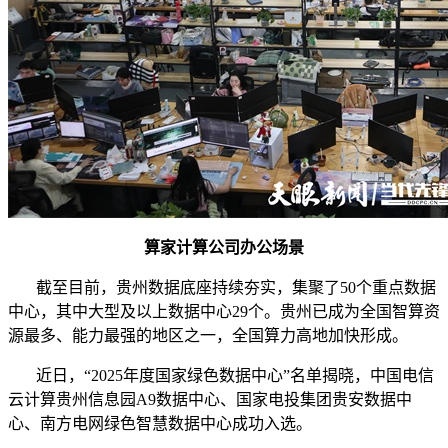
算家计算公司办公场景
截至目前，贵州数据底座持续夯实，集聚了50个重点数据
中心，其中大型及以上数据中心29个。贵州已成为全国智算资
源最多、能力最强的地区之一，全国算力高地加快形成。
近日，“2025年度国家绿色数据中心”名单揭晓，中国电信
云计算贵州信息园A9数据中心、国家电投集团贵安数据中
心、南方电网绿色智慧数据中心成功入选。