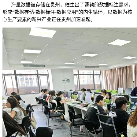
海量数据被存储在贵州，催生出了蓬勃的数据标注需求，
形成“数据存储-数据标注-数据应用”的内生循环，以数据为核
心生产要素的新兴产业正在贵州加速崛起。