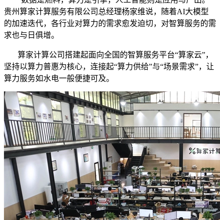
贵州算家计算服务有限公司总经理杨家维说，随着AI大模型
的加速迭代，各行业对算力的需求愈发迫切，对智算服务的需
求也与日俱增。
算家计算公司搭建起面向全国的智算服务平台“算家云”，
坚持以算力普惠为核心，连接起“算力供给”与“场景需求”，让
算力服务如水电一般便捷可及。