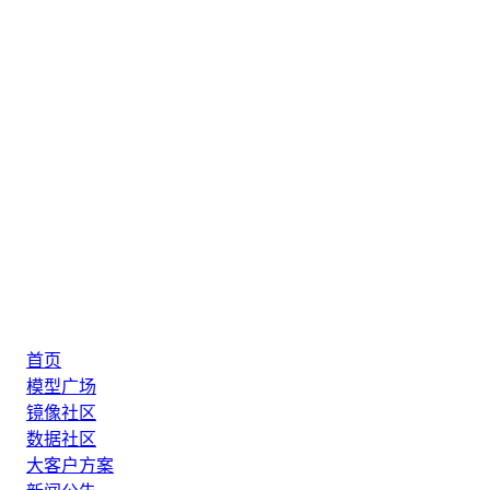
首页
模型广场
镜像社区
数据社区
大客户方案