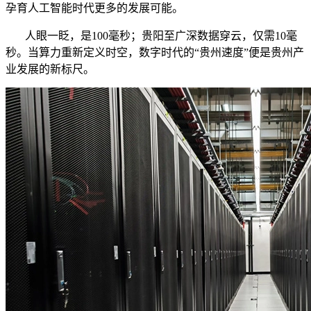
孕育人工智能时代更多的发展可能。
人眼一眨，是100毫秒；贵阳至广深数据穿云，仅需10毫
秒。当算力重新定义时空，数字时代的“贵州速度”便是贵州产
业发展的新标尺。