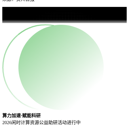
算力加速·赋能科研
2026闲时计算资源公益助研活动
进行中