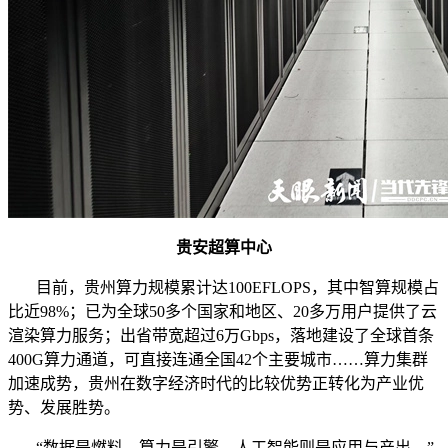
贵安超算中心
目前，贵州算力规模累计达100EFLOPS，其中智算规模占
比近98%；已为全球50多个国家和地区、20多万用户提供了云
渲染算力服务；出省带宽超过6万Gbps，落地建设了全球首条
400G算力通道，可直接连通全国42个主要城市……算力集群
加速成势，贵州在数字经济时代的比较优势正转化为产业优
势、发展胜势。
“数据是燃料，算力是引擎，人工智能则是应用与产出。”