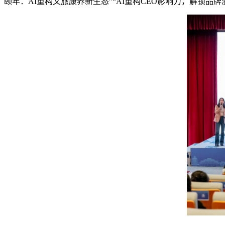
颐年：AI重构文旅康养新生态”“AI重构CEO影响力，解锁品牌