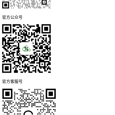
官方公众号
官方客服号