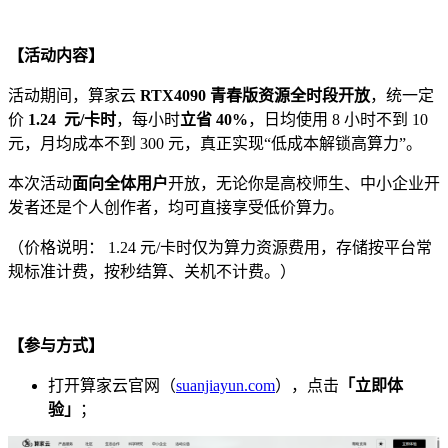
【活动内容】
活动期间，算家云
RTX4090
青春版资源
全时段开放
，统一定
价
1.24
元/卡时
，每小时
立省
40
%
，日均使用 8 小时不到 10
元，月均成本不到 300 元，真正实现“低成本解锁高算力”。
本次活动
面向全体用户
开放，无论你是高校师生、中小企业开
发者还是个人创作者，均可直接享受低价算力。
（价格说明： 1.24 元/卡时仅为算力资源费用，存储按平台常
规标准计费，按秒结算、关机不计费。）
【参与方式】
打开算家云官网（
s
uanjiayun.com
），点击
「
立即体
验
」
；