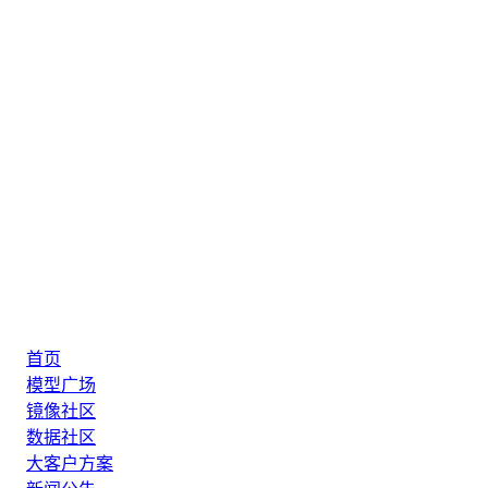
首页
模型广场
镜像社区
数据社区
大客户方案