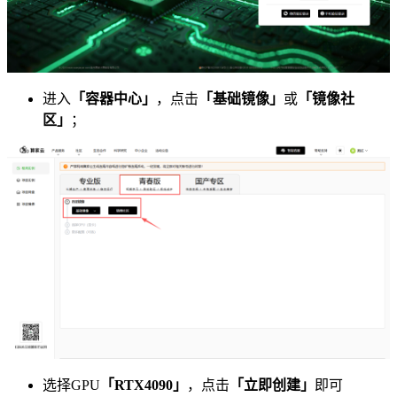
进入
「
容器中心
」
，点击
「
基础镜像
」
或
「
镜像社
区
」
；
选择GPU
「
RTX4090
」
，点击
「
立即创建
」
即可