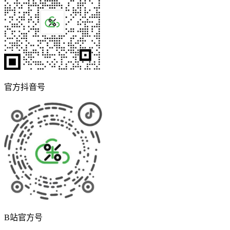
官方抖音号
B站官方号