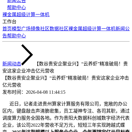
新闻公告
帮助中心
裸金属
超级计算
一体机
工作台
首页
模型广场
镜像社区
数据社区
裸金属
超级计算
一体机
新闻公
告
帮助中心
新闻动态
【数谷贵安企聚业兴】“云养虾”精准破局！贵
安这家企业冲击亿元营收
【数谷贵安企聚业兴】“云养虾”精准破局！贵安这家企业冲击
亿元营收
发布时间：
2026-04-08 11:44:15
近日，记者走进贵州算家计算服务有限公司，宽敞的办公
区内，键盘敲击声清脆密集，员工凝神专注、各司其职，通过
调度算力服务全国各地。作为贵阳大数据科创城数字经济代表
企业，该公司2022年营收不足万元，短短三年实现跨越式蝶