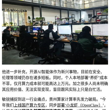
他进一步补充，开源AI智能体作为新兴事物，目前在安全、
伦理等领域仍存在诸多短板。同时，个人本地部署“养虾”成本
不菲，仅月算力成本就可能高达上万元。加之很多人尚未明确
其应用价值、无法实现变现，盲目跟风实际上只是白忙活。
敏锐捕捉到这一行业痛点，贵州算家计算率先发力破局。“今
年我们
上线国产算力专区
，同步
部署‘小龙虾（OpenClaw）
’，