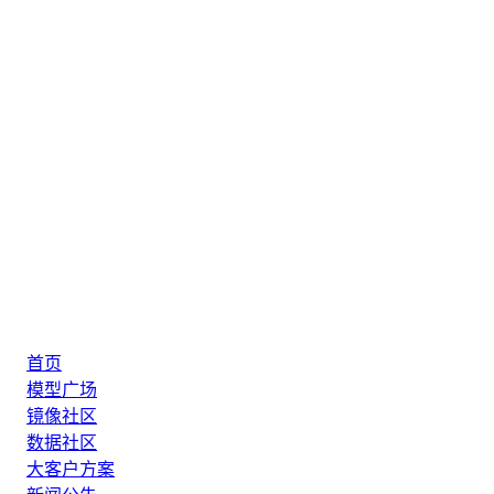
首页
模型广场
镜像社区
数据社区
大客户方案