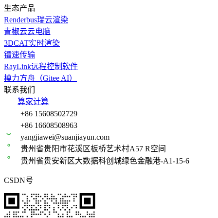
生态产品
Renderbus瑞云渲染
青椒云云电脑
3DCAT实时渲染
镭速传输
RayLink远程控制软件
模力方舟（Gitee AI）
联系我们
算家计算
+86 15608502729
+86 16608508963
yangjiawei@suanjiayun.com
贵州省贵阳市花溪区板桥艺术村A57 R空间
贵州省贵安新区大数据科创城绿色金融港-A1-15-6
CSDN号