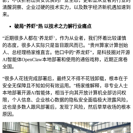
影，不仅折射出贵安优良的产业生态，更彰显从业者对行业的
清醒洞察、企业过硬的技术实力，以及数字经济新机遇加速到
来。
破局“养虾”热 以技术之力解行业痛点
“近期很多人都在‘养龙虾’，作为从业者，我们怀着比较谨慎
的态度，很多人实际只是盲目跟风而已。”贵州算家计算创始
人、总经理杨家维直言。他口中的“养龙虾”，是科技圈对开源
AI智能体OpenClaw本地部署和使用的通俗戏称，近期正席卷
全国。
“很多人花钱完成部署后，最终又不得不花钱卸载，根本在于
安全无保障且不知如何有效运用。”杨家维解释，非专业人士
本地部署开源AI智能体，相当于向其开放计算机全部访问权
限，个人信息、企业核心数据的隐私安全面临极大泄露风险，
这也是多数人跟风部署后，发现了风险，然后草草收场的根本
原因。