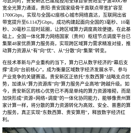
与此同时，贵安新区已建成投用全球首条贵阳至宁波400G带
宽全光算力通道，贵阳·贵安国家级骨干直联点带宽扩容至
1700Gbps，实现与全国42座核心城市网络直达，互联网出省
带宽提升至6.114万Gbps，成功构建起面向全国的3毫秒、10毫
秒、20毫秒三层时延圈，让跨区域算力调度高效便捷。在此基
础上，全国一体化算力网络国家（贵州）枢纽节点调度平台已
集聚48家优质算力服务商，实现跨区域算力需求精准对接，推
动算力资源从“有”向“优”、从“分散”向“集聚”转变。
在技术革新与产业重构的当下，算力已从数字经济的“幕后支
撑”走向“台前核心”，成为衡量区域数字经济发展水平、参与
产业竞争的关键赛道。贵安新区正依托“东数西算”战略支点优
势，加速从“算力资源库”向“算力服务产业高地”跨越升级。如
今，贵安新区的核心优势已不再是单纯的算力资源堆砌，而是
加快形成“资源+网络+调度”的一体化协同能力，能够像贵州算
家计算一样，将分散的算力资源转化为高效、安全、普惠的算
力服务，真正实现“东数西算、贵安算用”，释放数字经济红
利。