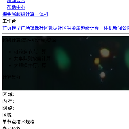
新闻公告
帮助中心
裸金属
超级计算
一体机
工作台
首页
模型广场
镜像社区
数据社区
裸金属
超级计算
一体机
新闻公
超级计算(高性能计算)资源
可跨多节点计算
共享队列按需计算
大规模并行计算
计算集群
区
域:
内
存:
网
络:
区域
单节点技术规格
参考价格